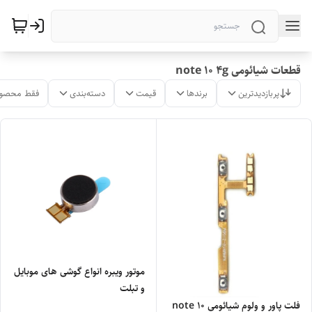
قطعات شیائومی note 10 4g
پربازدیدترین
برندها
قیمت
دسته‌بندی
فقط محصول
موتور ویبره انواع گوشی های موبایل
و تبلت
فلت پاور و ولوم شیائومی note 10