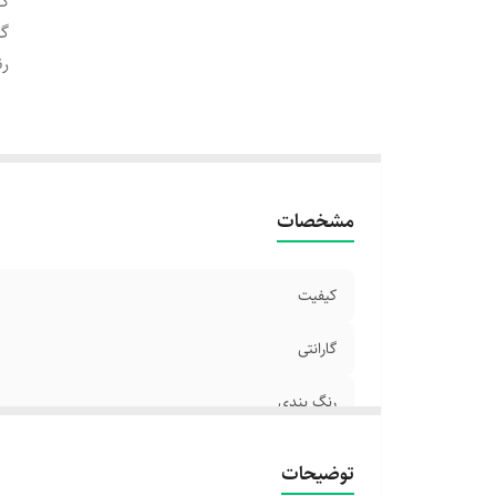
ک
گا
رن
مشخصات
کیفیت
گارانتی
رنگ بندی
توضیحات