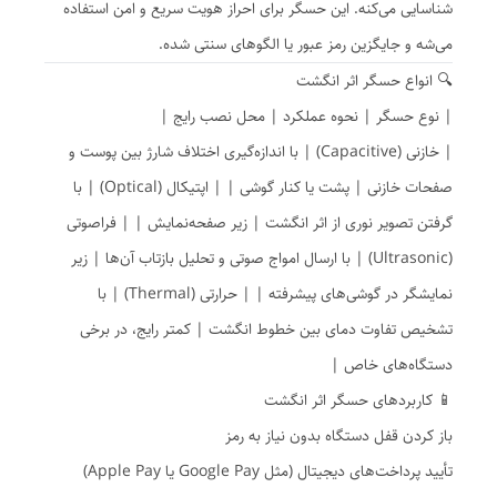
شناسایی می‌کنه. این حسگر برای احراز هویت سریع و امن استفاده
می‌شه و جایگزین رمز عبور یا الگوهای سنتی شده.
🔍 انواع حسگر اثر انگشت
| نوع حسگر | نحوه عملکرد | محل نصب رایج |
| خازنی (Capacitive) | با اندازه‌گیری اختلاف شارژ بین پوست و
صفحات خازنی | پشت یا کنار گوشی | | اپتیکال (Optical) | با
گرفتن تصویر نوری از اثر انگشت | زیر صفحه‌نمایش | | فراصوتی
(Ultrasonic) | با ارسال امواج صوتی و تحلیل بازتاب آن‌ها | زیر
نمایشگر در گوشی‌های پیشرفته | | حرارتی (Thermal) | با
تشخیص تفاوت دمای بین خطوط انگشت | کمتر رایج، در برخی
دستگاه‌های خاص |
📱 کاربردهای حسگر اثر انگشت
باز کردن قفل دستگاه بدون نیاز به رمز
تأیید پرداخت‌های دیجیتال (مثل Google Pay یا Apple Pay)