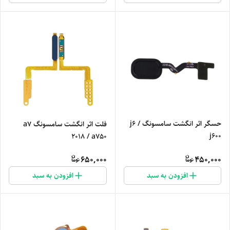
حسگر اثر انگشت سامسونگ j6 /
فلت اثر انگشت سامسونگ a7
j600
2018 / a750
650,000
450,000
افزودن به سبد
افزودن به سبد