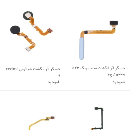
حسگر اثر انگشت سامسونگ a23
حسگر اثر انگشت شیائومی redmi
4g / a235
9
ناموجود
ناموجود