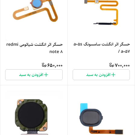
حسگر اثر انگشت سامسونگ a05s
حسگر اثر انگشت شیائومی redmi
/ a057
note 8
650,000
700,000
افزودن به سبد
افزودن به سبد