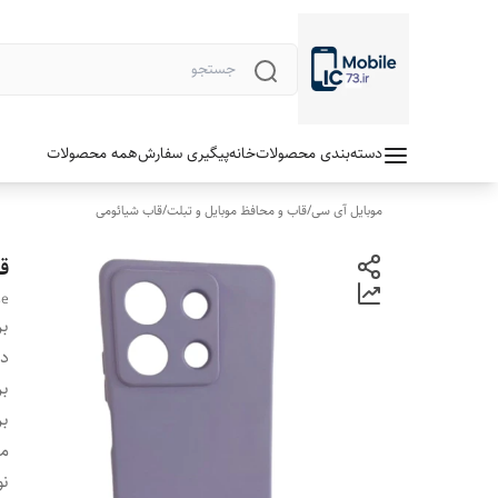
دسته‌بندی محصولات
خانه
پیگیری سفارش
همه محصولات
موبایل آی سی
/
قاب و محافظ موبایل و تبلت
/
قاب شیائومی
قا
se
بر
دس
بر
بر
م
نو