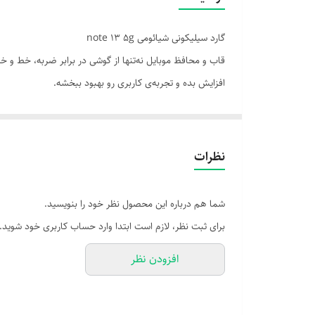
گارد سیلیکونی شیائومی note 13 5g
قاب و محافظ موبایل نه‌تنها از گوشی در برابر ضربه، خط و
افزایش بده و تجربه‌ی کاربری رو بهبود ببخشه.
📌 ویژگی‌های مهم در انتخاب:
سازگاری دقیق با مدل گوشی: قاب باید با ابعاد، دکمه‌ها و پو
نظرات
جنس باکیفیت: سیلیکون نرم، TPU مقاوم، پلی‌کربنات یا ترکیبی از چند ماده.
لبه‌های برجسته: برای محافظت از صفحه‌نمایش و لنز هنگ
شما هم درباره این محصول نظر خود را بنویسید.
ضداثر انگشت: برای تجربه‌ی بهتر در استفاده روزمره.
برای ثبت نظر، لازم است ابتدا وارد حساب کاربری خود شوید.
افزودن نظر