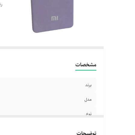
رن
مشخصات
برند
مدل
نوع
رنگ بندی
توضیحات