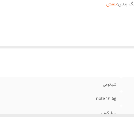
گ بندی
:
بنفش
شیائومی
note 13 5g
سیلیکونی
بنفش