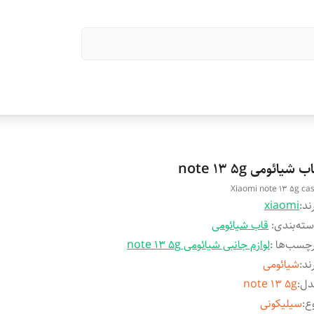
ب شیائومی note 13 5g
Xiaomi note 13 5g ca
ند:
xiaomi
ته‌بندی
:
قاب شیائومی
چسب‌ها :
لوازم جانبی شیائومی note 13 5g
ند
:
شیائومی
دل
:
note 13 5g
ع
:
سیلیکونی