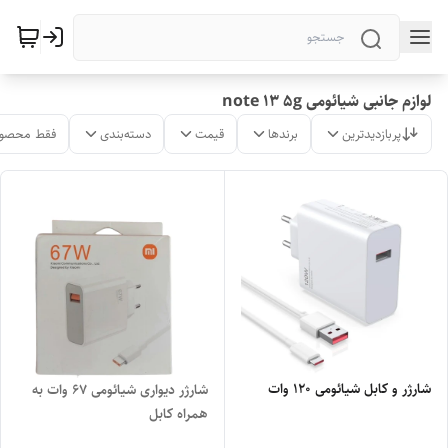
لوازم جانبی شیائومی note 13 5g
پربازدیدترین
برندها
قیمت
دسته‌بندی
فقط محصول
شارژر و کابل شیائومی 120 وات
شارژر دیواری شیائومی 67 وات به
همراه کابل