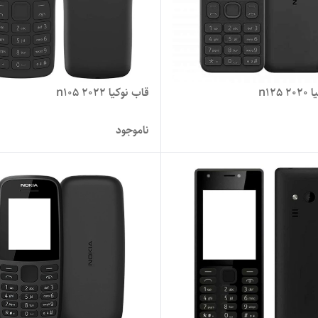
n125
قاب نوکیا n105 2022
ناموجود