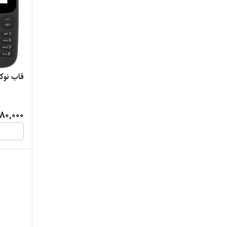
قاب نوکیا  2017
80,000