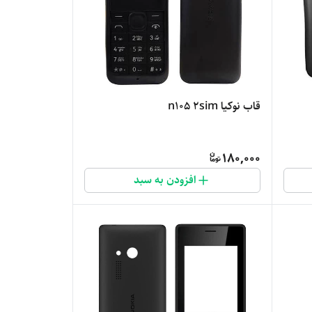
قاب نوکیا n105 2sim
180,000
افزودن به سبد