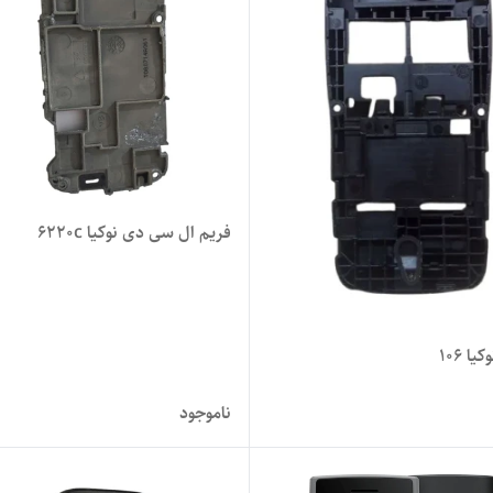
فریم ال سی دی نوکیا 6220c
ا 106
ناموجود