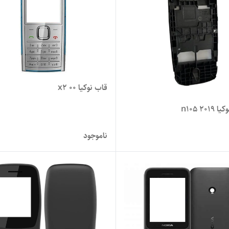
قاب نوکیا x2 00
n105 20
ناموجود