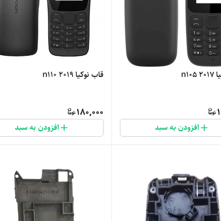
قاب نوکیا n110 2019
n105
180,000
1
افزودن به سبد
افزودن به سبد