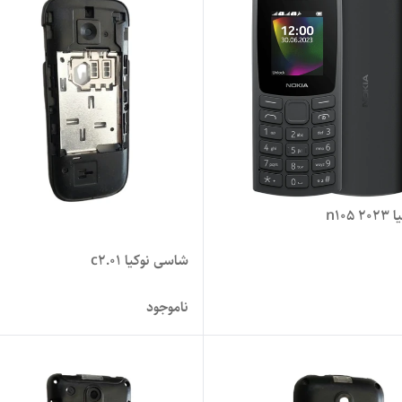
n105
شاسی نوکیا c2.01
ناموجود