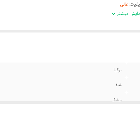
یفیت
:
عالی
رانتی
:
سلامت فيزيکي
ایش بیشتر
نوکیا
105
مشکی
عالی
سلامت فيزيکي