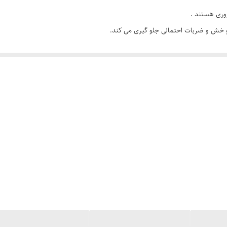
روری هستند .
ط و خش و ضربات احتمالی جلو گیری می کند.
شی توسط هرشخصی و بدون نیاز به متخصص نصب می شوند.
ن است و در محل دکمه های کناری برجستگی دارد.
به راست