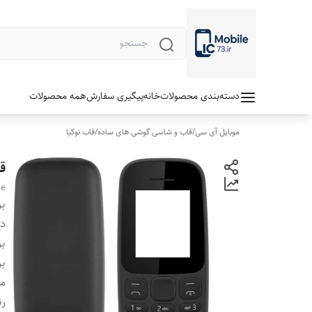
دسته‌بندی محصولات
خانه
پیگیری سفارش
همه محصولات
موبایل آی سی
/
قاب و شاسی گوشی های ساده
/
قاب نوکیا
قاب
se
بر
دس
بر
بر
م
رن