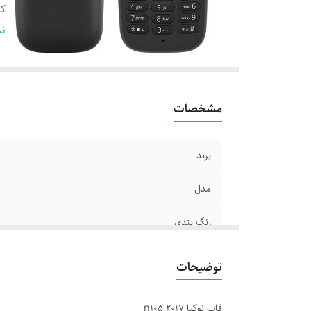
ک
گا
نم
مشخصات
برند
مدل
رنگ بندی
کیفیت
توضیحات
گارانتی
قاب نوکیا n105 2017