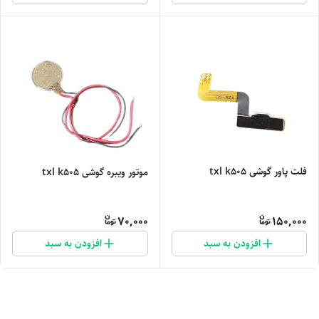
فلت پاور گوشی txl k505
موتور ویبره گوشی txl k505
70,000
150,000
افزودن به سبد
افزودن به سبد