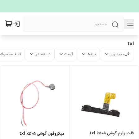
txl
جدیدترین
برندها
قیمت
دسته‌بندی
فقط محصولات
فلت ولوم گوشی txl k505
میکروفون گوشی txl k505