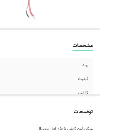
مشخصات
برند
کیفیت
گارانتی
توضیحات
میکروفون گوشی txl k505 اورجینال