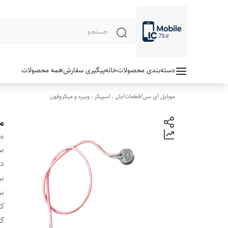
دسته‌بندی محصولات
خانه
پیگیری سفارش
همه محصولات
موبایل آی سی
/
قطعات
/
بازر ، اسپیکر ، ویبره و میکروفون
می
ne
بر
دس
بر
بر
ک
گا