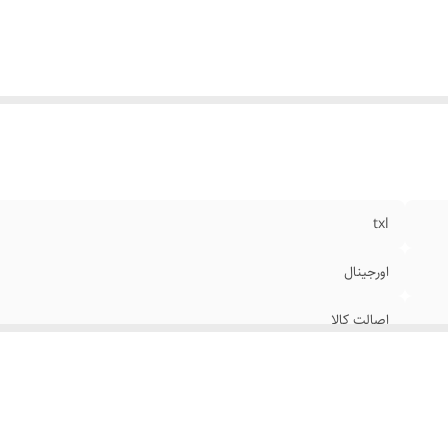
txl
اورجینال
اصالت کالا