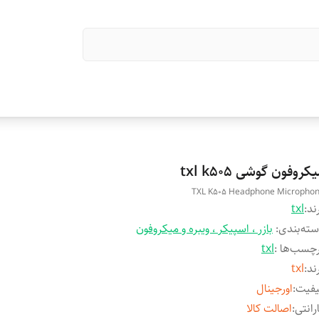
کروفون گوشی txl k505
TXL K505 Headphone Micropho
ند:
txl
ته‌بندی
:
بازر ، اسپیکر ، ویبره و میکروفون
چسب‌ها :
txl
ند
:
txl
یفیت
:
اورجینال
رانتی
:
اصالت کالا