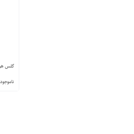
گلس هوآوی  nova 4e
ناموجود