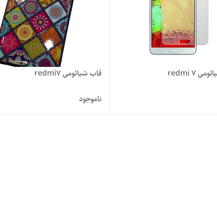
ی redmi 7
قاب شیائومی redmi7
ناموجود