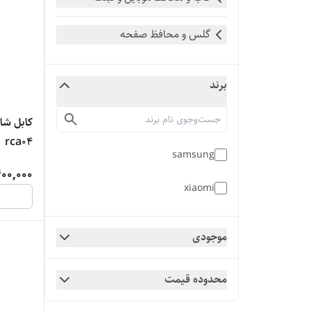
گلس و محافظ صفحه
برند
rca04
samsung
00,000
xiaomi
موجودی
محدوده قیمت