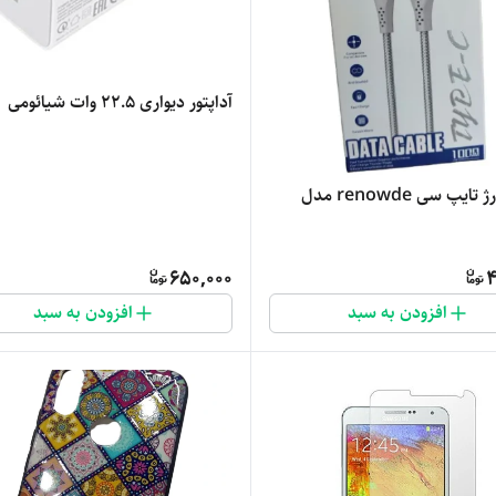
آداپتور دیواری 22.5 وات شیائومی
کابل شارژ تایپ سی renowde مدل
650,000
4
افزودن به سبد
افزودن به سبد