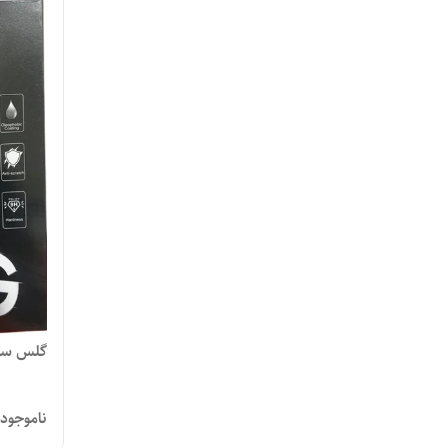
گلس سامسونگ a
ناموجود