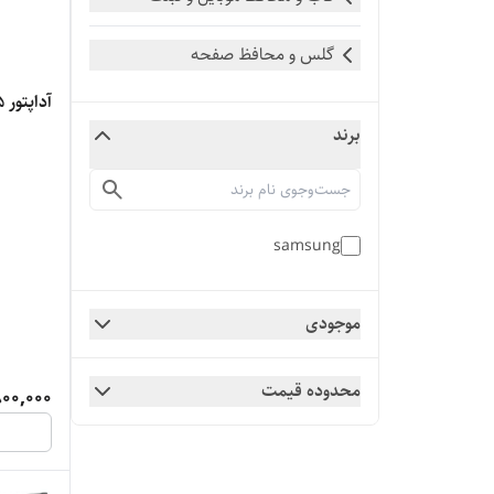
گلس و محافظ صفحه
آداپتور 45 وات سامسونگ
برند
samsung
موجودی
محدوده قیمت
00,000