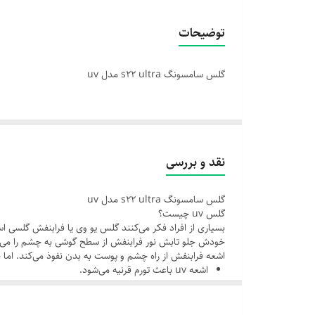
توضیحات
گلس سامسونگ s22 ultra مدل uv
نقد و بررسی
گلس سامسونگ s22 ultra مدل uv
گلس uv چیست؟
بسیاری از افراد فکر می‌کنند گلس یو وی یا فرابنفش گلسی 
خودش جلو تابش نور فرابنفش از سطح گوشی به چشم را می‌گی
اشعه فرابنفش از راه چشم و پوست به بدن نفوذ می‌کند. اما چ
اشعه uv باعث تورم قرنیه می‌شود.
چشم را ملتهب می‌کند و روی کیفیت خواب تاثیر منفی می‌
باعث ایجاد آب مراورید می‌شود که شایع‌ترین دلیل کوری
باعث بروز سرطان چشم می‌شوند.