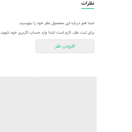
نظرات
هر چند تابش فرابنفش گوشی بسیار ناچیز است اما چون به
بگیرید.
تکنولوژی و دستگاه ساخت گلس uv توسط شرکت‌های بزرگ دنیا توسعه یافته است و حالا انواع مختلف چسب و گلس UV برای گوشی‌های هوشمند عرضه شده‌اند.
شما هم درباره این محصول نظر خود را بنویسید.
فرق گلس UV و چسب UV
برای ثبت نظر، لازم است ابتدا وارد حساب کاربری خود شوید.
چسب 
دارد. اما این نوع چسب به خودی خود تاثیری روی جلوگیری 
افزودن نظر
عملا به چسب نیازی ندارد. گ
لایه‌ی بسیار نازک برای فیلتریزاسیون اشعه UltraViolet دارند.