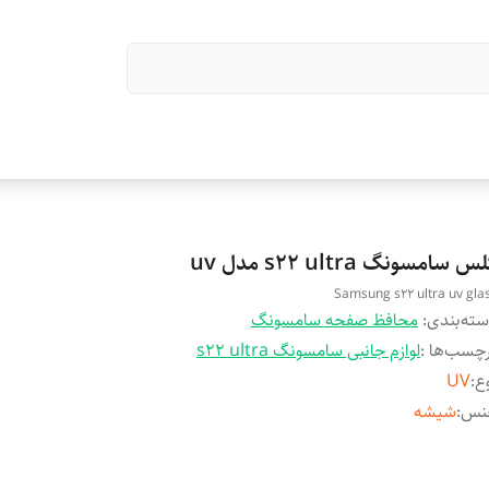
س سامسونگ s22 ultra مدل uv
Samsung s22 ultra uv gla
ته‌بندی
:
محافظ صفحه سامسونگ
چسب‌ها :
لوازم جانبی سامسونگ s22 ultra
ع
:
UV
نس
:
شیشه