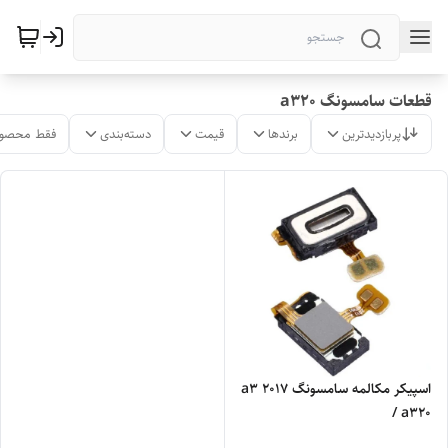
قطعات سامسونگ a320
پربازدیدترین
برندها
قیمت
دسته‌بندی
فقط محصول
اسپیکر مکالمه سامسونگ a3 2017
/ a320