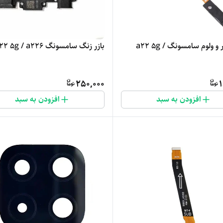
فلت پاور و ولوم سامسونگ a22 5g /
بازر زنگ سامسونگ a22 5g / a226
250,000
1
افزودن به سبد
افزودن به سبد