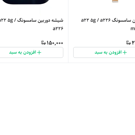
فلت مین سامسونگ a22 5g / a226
شیشه دوربین سامسونگ a22 5g
a226
150,000
2
افزودن به سبد
افزودن به سبد