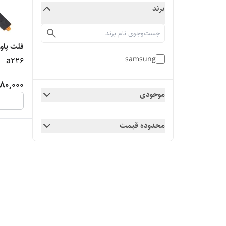
برند
samsung
a226
80,000
موجودی
محدوده قیمت