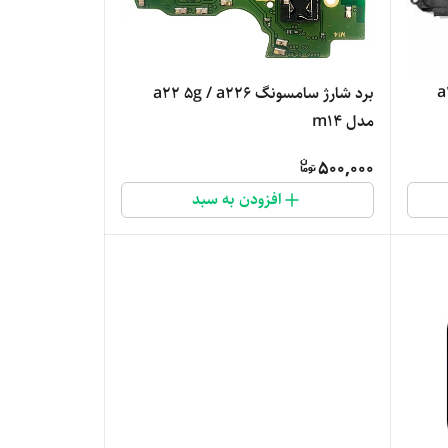
برد شارژ سامسونگ a22 5g / a226
مدل m14
500,000
افزودن به سبد