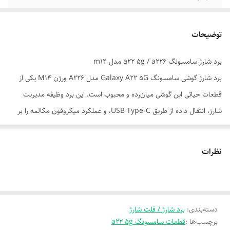
مدل
m14
توضیحات
برد شارژ سامسونگ a22 5g / a226 مدل m14
برد شارژ گوشی سامسونگ Galaxy A22 5G مدل A226 ورژن M14 یکی از
قطعات حیاتی این گوشی میان‌رده و محبوب است. این برد وظیفه مدیریت
شارژ، انتقال داده از طریق USB Type-C، و عملکرد میکروفون مکالمه را بر
عهده دارد. اگر گوشی شارژ نمی‌شود، اتصال کابل قطع و وصل می‌شود، یا
کامپیوتر آن را شناسایی نمی‌کند، احتمالاً مشکل از همین برد شارژ است.
نظرات
---
⚙️ مشخصات فنی برد شارژ A22 5G M14
- مدل دقیق: A226 / ورژن M14
دسته‌بندی
- نوع پورت: USB Type-C
:
برد شارژ / فلت شارژ
برچسب‌ها :
قطعات سامسونگ a22 5g
- شامل: