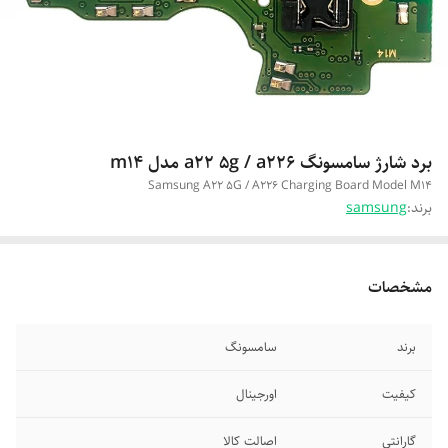
برد شارژ سامسونگ a22 5g / a226 مدل m14
Samsung A22 5G / A226 Charging Board Model M14
برند:
samsung
مشخصات
برند
سامسونگ
کیفیت
اورجینال
گارانتی
اصالت کالا