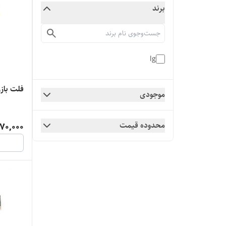
برند
lg
فلت بازر ال جی 0
موجودی
محدوده قیمت
70,000