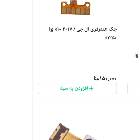
جک هندزفری ال جی lg k10 2017 /
m250
150,000
افزودن به سبد