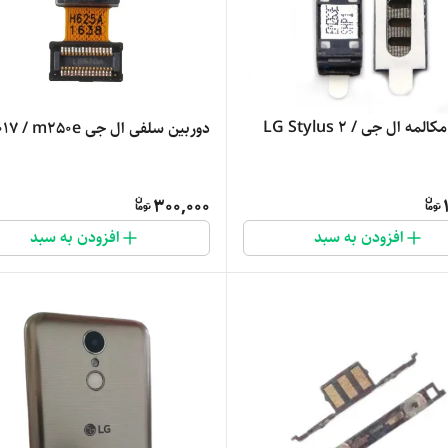
اسپیکر مکالمه ال جی LG Stylus 2 /
دوربین سلفی ال جی k10 2017 / m250e
300,000
افزودن به سبد
افزودن به سبد