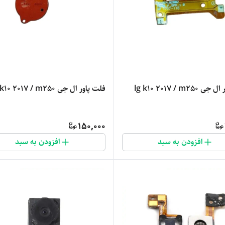
فلت پاور ال جی lg k10 2017 / m250
lg k10 2017 / m25
150,000
افزودن به سبد
افزودن به سبد