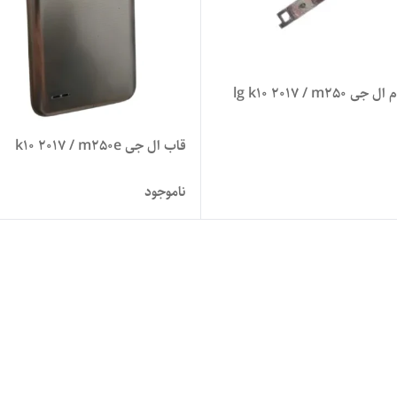
lg k10 2017 / m250
قاب ال جی k10 2017 / m250e
ناموجود