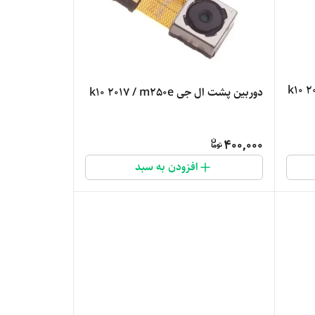
دوربین پشت ال جی k10 2017 / m250e
400,000
افزودن به سبد