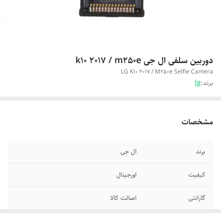
دوربین سلفی ال جی k10 2017 / m250e
LG K10 2017 / M250e Selfie Camera
برند:
lg
مشخصات
برند
ال جی
کیفیت
اورجینال
گارانتی
اصالت کالا