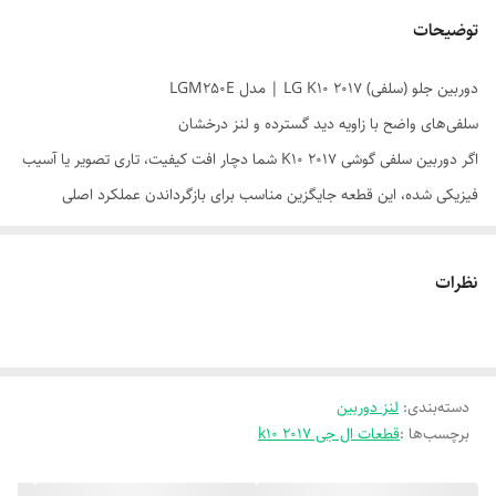
توضیحات
دوربین جلو (سلفی) LG K10 2017 | مدل LGM250E
سلفی‌های واضح با زاویه دید گسترده و لنز درخشان
اگر دوربین سلفی گوشی K10 2017 شما دچار افت کیفیت، تاری تصویر یا آسیب
فیزیکی شده، این قطعه جایگزین مناسب برای بازگرداندن عملکرد اصلی
دوربین جلو است. با نصب آسان و سازگاری کامل با مدل LGM250E، دوباره از
تماس‌های تصویری و عکس‌های سلفی با کیفیت لذت ببرید.
نظرات
---
⚙️ مشخصات فنی
- رزولوشن: 5 مگاپیکسل
- دیافراگم: f/2.2
دسته‌بندی
:
لنز دوربین
برچسب‌ها :
قطعات ال جی k10 2017
- زاویه دید: 120 درجه (Wide Angle)
- ویژگی‌ها: فوکوس مرکزی، ثبت پرتره‌های استاندارد، تشخیص چهره