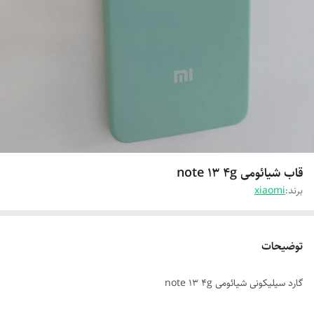
قاب شیائومی note 13 4g
برند:
xiaomi
توضیحات
گارد سیلیکونی شیائومی note 13 4g