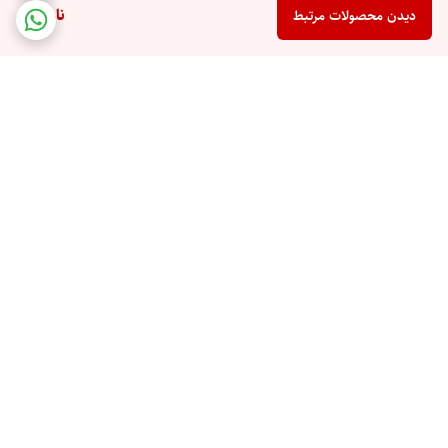
ناموجود
دیدن محصولات مرتبط
برگشت به بالا
ارسال ویژه
پشتیبانی 10 صبح تا 9 شب
ضمانت اصالت کالا
رهگیری مرسوله پستی