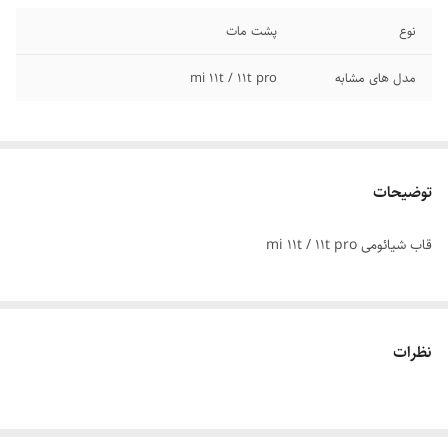
نوع
پشت مات
مدل های مشابه
mi 11t / 11t pro
توضیحات
قاب شیائومی mi 11t / 11t pro
نظرات