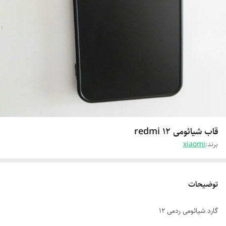
قاب شیائومی redmi 12
برند:
xiaomi
توضیحات
گارد شیائومی ردمی 12