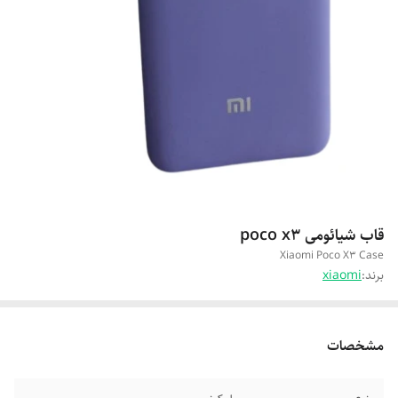
قاب شیائومی poco x3
Xiaomi Poco X3 Case
برند:
xiaomi
مشخصات