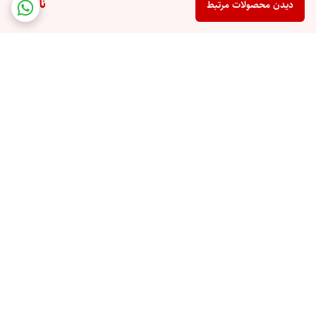
ناموجود
دیدن محصولات مرتبط
برگشت به بالا
ارسال ویژه
پشتیبانی 10 صبح تا 9 شب
ضمانت اصالت کالا
رهگیری مرسوله پستی