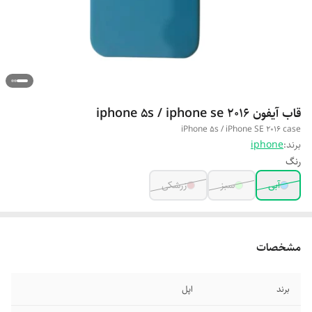
قاب آیفون iphone 5s / iphone se 2016
iPhone 5s / iPhone SE 2016 case
برند:
iphone
رنگ
آبی
سبز
زرشکی
مشخصات
برند
اپل