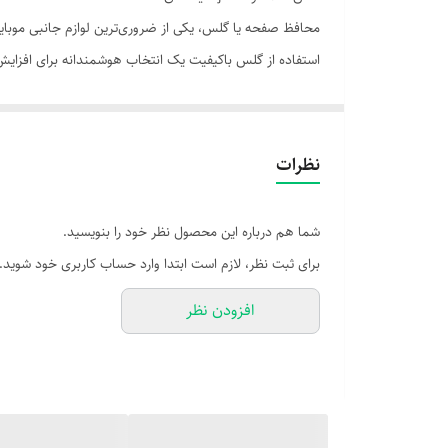
استفاده از گلس باکیفیت یک انتخاب هوشمندانه برای افزای
🧩 انواع گلس و محافظ صفحه:
| گلس معمولی (2D) | پوشش تخت، قیمت اقتصادی
| گلس فول‌گلس (3D/5D/9D) | پوشش کامل تا لبه‌ها، طراحی خمیده
نظرات
| گلس مات (Anti-Glare) | کاهش بازتاب نور، مناسب فضای باز
| گلس پرایوسی (Privacy) | محدود کردن زاویه دید، حفظ حریم شخصی
شما هم درباره این محصول نظر خود را بنویسید.
| محافظ نانو (Nano Film) | بسیار نازک، انعطاف‌پذیر، ضدترک
برای ثبت نظر، لازم است ابتدا وارد حساب کاربری خود شوید.
| محافظ سرامیکی (Ceramic) | مقاوم در برابر ترک، انعطاف‌پذیرتر از گلس
افزودن نظر
📌 ویژگی‌های مهم در انتخاب گلس:
شفافیت بالا: حفظ کیفیت تصویر و رنگ‌های واقعی صفح
ضدخش و ضدضربه: مقاومت در برابر کلید، سکه، سقوط 
لبه‌های دقیق: تطابق کامل با مدل گوشی و عدم ایجاد م
نصب آسان و بدون حباب: با چسب قوی و طراحی دقیق 