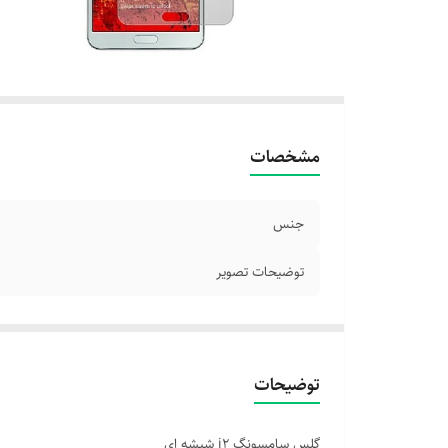
مشخصات
جنس
توضیحات تصویر
توضیحات
گلس سامسونگ j2 شیشه ای