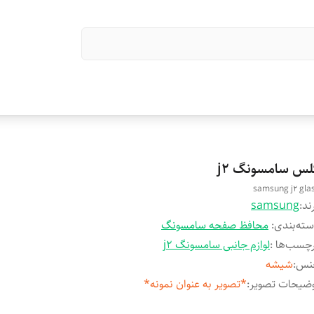
لس سامسونگ j2
samsung j2 gla
ند:
samsung
ته‌بندی
:
محافظ صفحه سامسونگ
چسب‌ها :
لوازم جانبی سامسونگ j2
نس
:
شیشه
ضیحات تصویر
:
*تصویر به عنوان نمونه*