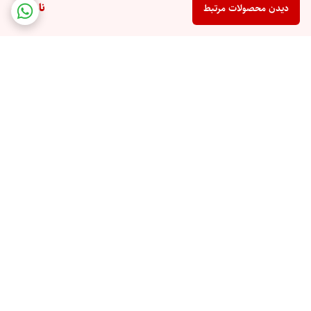
ناموجود
دیدن محصولات مرتبط
برگشت به بالا
ارسال ویژه
پشتیبانی 10 صبح تا 9 شب
ضمانت اصالت کالا
رهگیری مرسوله پستی