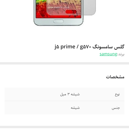
گلس سامسونگ j5 prime / g570
برند:
samsung
مشخصات
نوع
شیشه 3 میل
جنس
شیشه