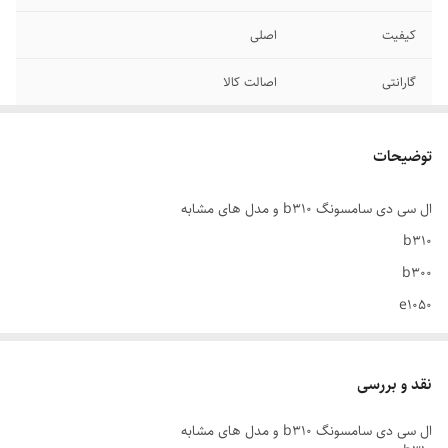
کیفیت
اصلی
گارانتی
اصالت کالا
مدل های مشابه
b310 - b300 - e1050 - e1170 - e1125 - e2120 -
e2121
توضیحات
نوع فلت
32 پین لحیمی
ال سی دی سامسونگ b310 و مدل های مشابه
b310
نوع تصویر
رنگی
b300
e1050
e1170
e1125
نقد و بررسی
e2120
ال سی دی سامسونگ b310 و مدل های مشابه
e2121