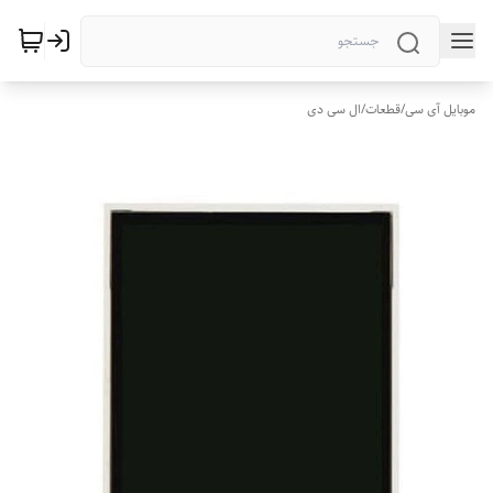
موبایل آی سی
/
قطعات
/
ال سی دی