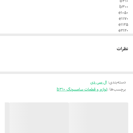
b310
b300
e1050
e1170
e1125
e2120
e2121
نظرات
دسته‌بندی
:
ال سی دی
برچسب‌ها :
لوازم و قطعات سامسونگ b310