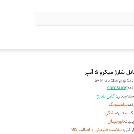
بل شارژ میکرو 5 آمپر
5A Micro Charging Cab
ند:
samsung
ته‌بندی
:
کابل شارژ
ند
:
سامسونگ
گ بندی
:
مشکی
یفیت
:
اورجینال
رانتی
:
سلامت فیزیکی و اصالت کالا