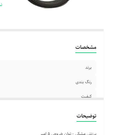
م
نم
نو
مشخصات
برند
رنگ بندی
کیفیت
گارانتی
توضیحات
مدل
برزنتی مشکی - توان خروجی 5 امپر