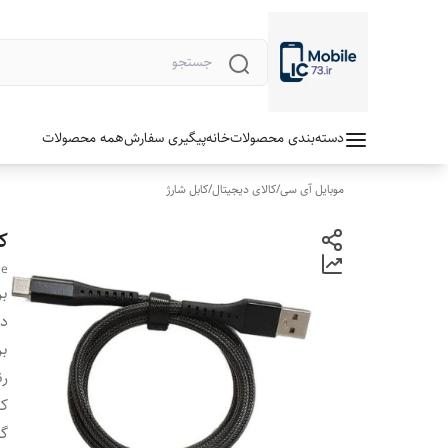
دسته‌بندی محصولات
خانه
پیگیری سفارش
همه محصولات
موبایل آی سی
/
کالای دیجیتال
/
کابل شارژ
کا
le
بر
دس
بر
رن
ک
گا