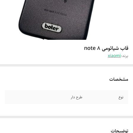
قاب شیائومی note 8
برند:
xiaomi
مشخصات
نوع
طرح دار
توضیحات