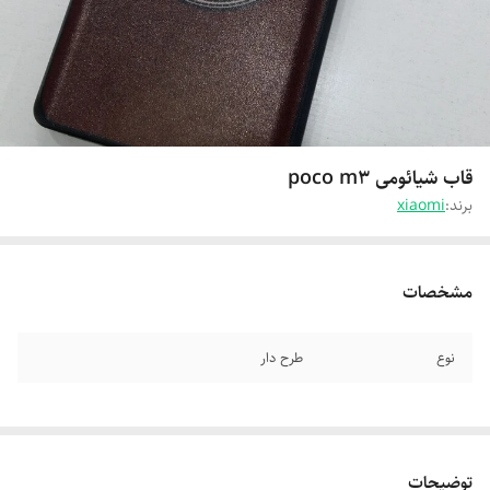
قاب شیائومی poco m3
برند:
xiaomi
مشخصات
نوع
طرح دار
توضیحات