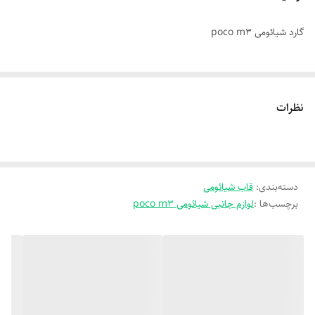
گارد شیائومی poco m3
نظرات
دسته‌بندی
:
قاب شیائومی
برچسب‌ها :
لوازم جانبی شیائومی poco m3