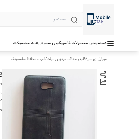
دسته‌بندی محصولات
خانه
پیگیری سفارش
همه محصولات
موبایل آی سی
/
قاب و محافظ موبایل و تبلت
/
قاب و محافظ سامسونگ
قا
se
بر
دس
بر