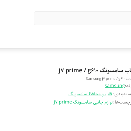
ب سامسونگ j7 prime / g610
Samsung j7 prime / g610 ca
ند:
samsung
ته‌بندی
:
قاب و محافظ سامسونگ
چسب‌ها :
لوازم جانبی سامسونگ j7 prime