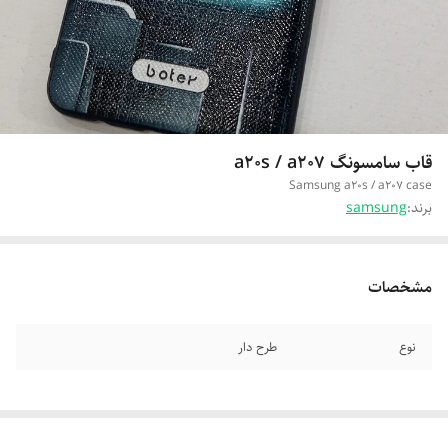
قاب سامسونگ a20s / a207
Samsung a20s / a207 case
برند:
samsung
مشخصات
نوع
طرح دار