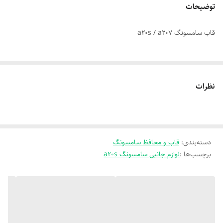
توضیحات
قاب سامسونگ a20s / a207
نظرات
دسته‌بندی
:
قاب و محافظ سامسونگ
برچسب‌ها :
لوازم جانبی سامسونگ a20s