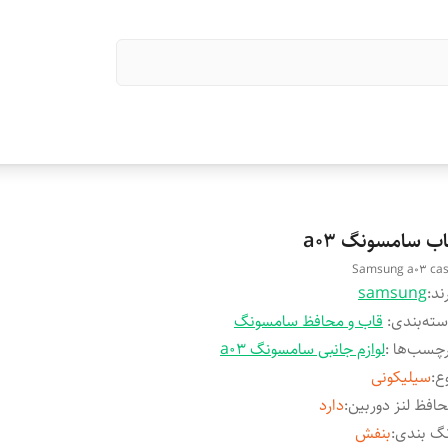
اب سامسونگ a03
Samsung a03 ca
ند:
samsung
ته‌بندی
:
قاب و محافظ سامسونگ
چسب‌ها :
لوازم جانبی سامسونگ a03
ع
:
سیلیکونی
افظ لنز دوربین
:
دارد
گ بندی
:
بنفش