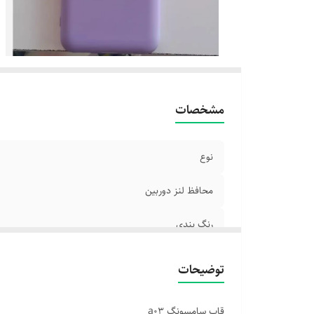
مشخصات
نوع
محافظ لنز دوربین
رنگ بندی
توضیحات
قاب سامسونگ a03