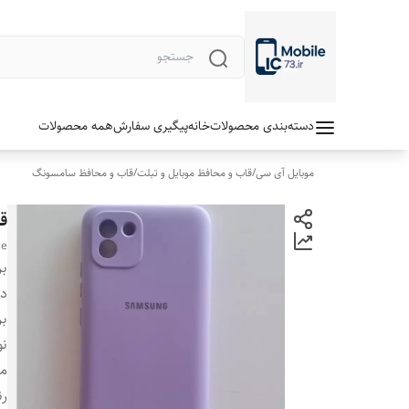
دسته‌بندی محصولات
خانه
پیگیری سفارش
همه محصولات
موبایل آی سی
/
قاب و محافظ موبایل و تبلت
/
قاب و محافظ سامسونگ
ق
se
بر
دس
بر
نو
مح
رن