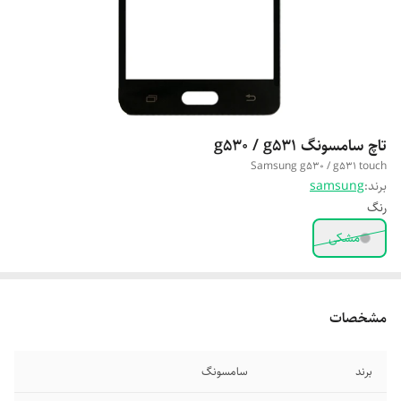
تاچ سامسونگ g530 / g531
Samsung g530 / g531 touch
برند:
samsung
رنگ
مشکی
مشخصات
برند
سامسونگ