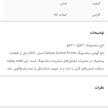
کیفیت
اصلی
گارانتی
اصالت کالا
رنگ بندی
مشکی
توضیحات
مدل های مشابه
g530 - g531
تاچ سامسونگ g530 / g531
تاچ گوشی سامسونگ Galaxy Grand Prime مدل G530 یکی از قطعات
پرمصرف در تعمیرات موبایل‌های میان‌رده سامسونگ است. این قطعه وظیفه
دریافت لمس‌های کاربر را دارد و در صورت شکستگی یا عدم پاسخ‌گویی، باید
تعویض شود.
📱 مشخصات فنی تاچ سامسونگ G530
نظرات
- مدل‌های سازگار: G530، G531
- نوع تاچ: خازنی چندلمسی (Capacitive Multi-touch)
- اندازه نمایشگر: 5.0 اینچ