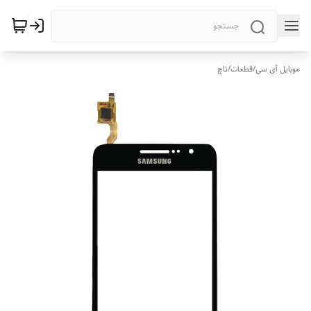
موبایل آی سی
/
قطعات
/
تاچ