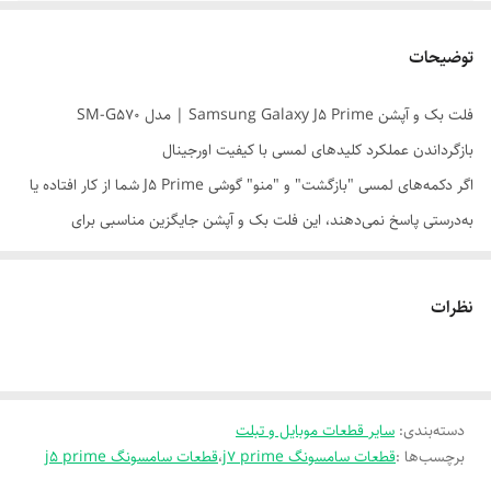
توضیحات
فلت بک و آپشن Samsung Galaxy J5 Prime | مدل SM-G570
بازگرداندن عملکرد کلیدهای لمسی با کیفیت اورجینال
اگر دکمه‌های لمسی "بازگشت" و "منو" گوشی J5 Prime شما از کار افتاده یا
به‌درستی پاسخ نمی‌دهند، این فلت بک و آپشن جایگزین مناسبی برای
بازگرداندن عملکرد لمسی پنل جلو است. با نصب آسان و سازگاری کامل با
مدل G570، دوباره از تجربه کاربری روان و پاسخ‌گو لذت ببرید.
نظرات
---
⚙️ مشخصات فنی
- نوع قطعه: فلت کلیدهای لمسی بک و آپشن (Touch Key Flex)
دسته‌بندی
:
- سازگاری: مناسب برای مدل‌های SM-G570F / G570M / G570FD
سایر قطعات موبایل و تبلت
برچسب‌ها :
قطعات سامسونگ j7 prime
،
قطعات سامسونگ j5 prime
- جایگاه نصب: زیر پنل جلو، متصل به برد اصلی