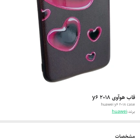
قاب هوآوی y6 2018
huawei y6 2018 case
برند:
huawei
مشخصات