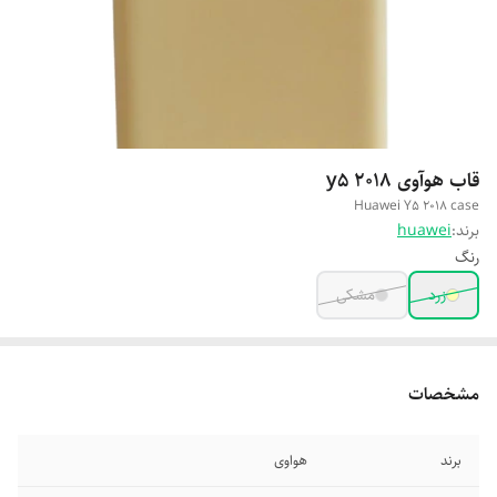
قاب هوآوی y5 2018
Huawei Y5 2018 case
برند:
huawei
رنگ
زرد
مشکی
مشخصات
برند
هواوی