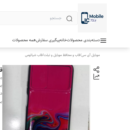
دسته‌بندی محصولات
خانه
پیگیری سفارش
همه محصولات
موبایل آی سی
/
قاب و محافظ موبایل و تبلت
/
قاب شیائومی
قا
se
بر
دس
بر