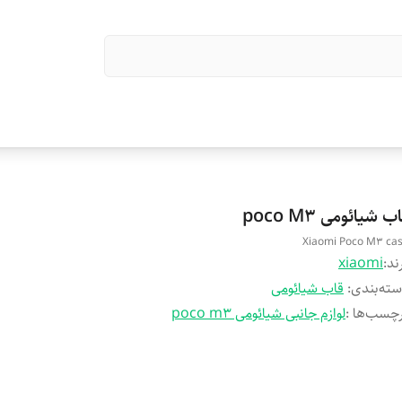
ب شیائومی poco M3
Xiaomi Poco M3 ca
ند:
xiaomi
ته‌بندی
:
قاب شیائومی
چسب‌ها :
لوازم جانبی شیائومی poco m3