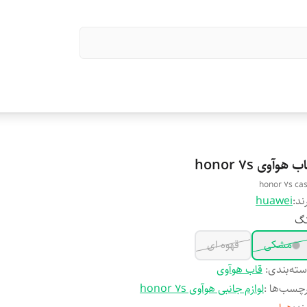
ب هوآوی honor 7s
honor 7s ca
ند:
huawei
نگ
مشکی
قهوه ای
ته‌بندی
:
قاب هوآوی
چسب‌ها :
لوازم جانبی هوآوی honor 7s