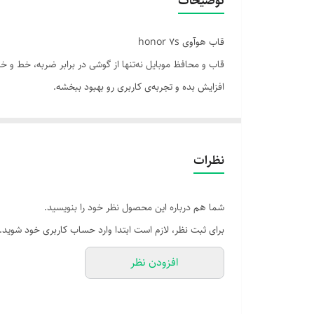
توضیحات
قاب هوآوی honor 7s
قاب و محافظ موبایل نه‌تنها از گوشی در برابر ضربه، خط و
افزایش بده و تجربه‌ی کاربری رو بهبود ببخشه.
📌 ویژگی‌های مهم در انتخاب:
سازگاری دقیق با مدل گوشی: قاب باید با ابعاد، دکمه‌ها 
جنس باکیفیت: سیلیکون نرم، TPU مقاوم، پلی‌کربنات یا ترکیبی از چند ماده.
نظرات
لبه‌های برجسته: برای محافظت از صفحه‌نمایش و لنز ه
ضدلغزش و ضداثر انگشت: برای تجربه‌ی بهتر در استفاده 
شما هم درباره این محصول نظر خود را بنویسید.
برای ثبت نظر، لازم است ابتدا وارد حساب کاربری خود شوید.
افزودن نظر