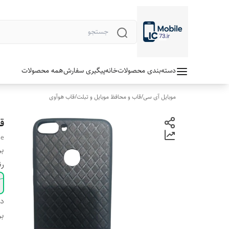
دسته‌بندی محصولات
خانه
پیگیری سفارش
همه محصولات
موبایل آی سی
/
قاب و محافظ موبایل و تبلت
/
قاب هوآوی
قا
se
بر
ر
دس
بر