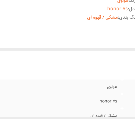
ند
:
هواوی
دل
:
honor 7s
گ بندی
:
مشکی / قهوه ای
هواوی
honor 7s
مشکی / قهوه ای