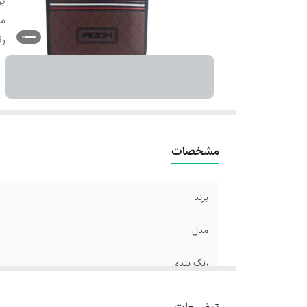
بر
م
رن
مشخصات
برند
مدل
رنگ بندی