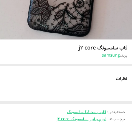
قاب سامسونگ j2 core
برند:
samsung
نظرات
دسته‌بندی
:
قاب و محافظ سامسونگ
برچسب‌ها :
لوازم جانبی سامسونگ j2 core