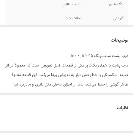
رنگ بندی
سفید - طلایی
گارانتی
اصالت کالا
توضیحات
درب پشت سامسونگ j500 / j5 2015
درب پشت یا همان بک‌کاور یکی از قطعات قابل تعویض است که معمولاً در اثر
ضربه، شکستگی یا خط‌وخش نیاز به تعویض پیدا می‌کند. این قطعه نه‌تنها
ظاهر گوشی را حفظ می‌کند، بلکه از اجزای داخلی مثل باتری و مادربرد نیز
محافظت می‌نماید.
نظرات
⚠️ نکات مهم هنگام خرید
- نسخه اورجینال کیفیت ساخت بالاتری دارد و دقیقاً با فریم گوشی هماهنگ
است