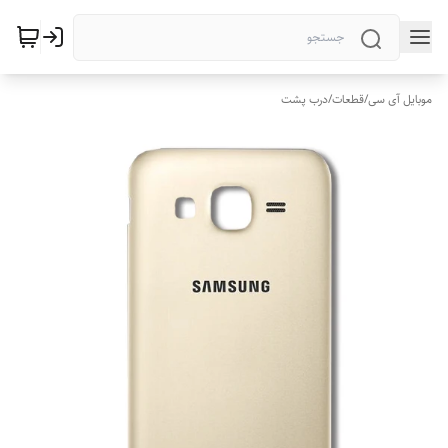
موبایل آی سی
/
قطعات
/
درب پشت