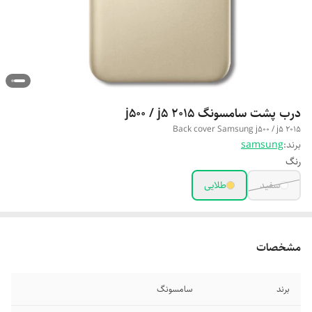
درب پشت سامسونگ j500 / j5 2015
Back cover Samsung j500 / j5 2015
برند:
samsung
رنگ
سفید
طلایی
مشخصات
برند
سامسونگ