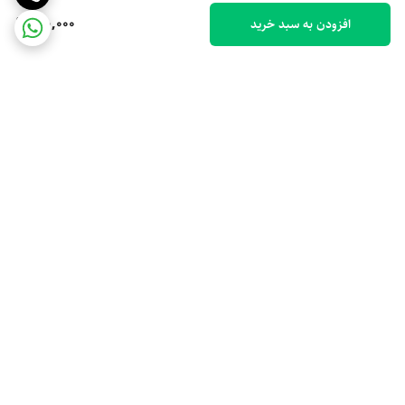
190,000
افزودن به سبد خرید
برگشت به بالا
ارسال ویژه
پشتیبانی 10 صبح تا 9 شب
ضمانت اصالت کالا
رهگیری مرسوله پستی