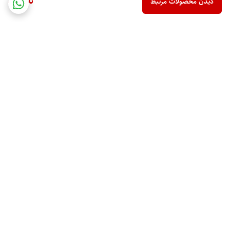
ناموجود
دیدن محصولات مرتبط
برگشت به بالا
ارسال ویژه
پشتیبانی 10 صبح تا 9 شب
ضمانت اصالت کالا
رهگیری مرسوله پستی