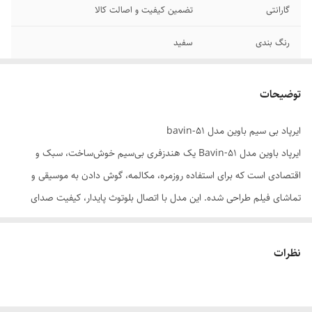
گارانتی
تضمین کیفیت و اصالت کالا
رنگ بندی
سفید
توضیحات
ایرپاد بی سیم باوین مدل bavin-51
ایرپاد باوین مدل Bavin‑51 یک هندزفری بی‌سیم خوش‌ساخت، سبک و
اقتصادی است که برای استفاده روزمره، مکالمه، گوش دادن به موسیقی و
تماشای فیلم طراحی شده. این مدل با اتصال بلوتوث پایدار، کیفیت صدای
مناسب، طراحی ارگونومیک و باتری بادوام، تجربه‌ای راحت و لذت‌بخش را برای
کاربر فراهم می‌کند.
نظرات
Bavin‑51 با داشتن کیس شارژ قابل‌حمل، میکروفون داخلی، کنترل لمسی و
سازگاری با انواع گوشی‌های اندروید و iOS، یک انتخاب کاربردی و
مقرون‌به‌صرفه محسوب می‌شود. این ایرپاد برای افرادی که به دنبال یک گزینه