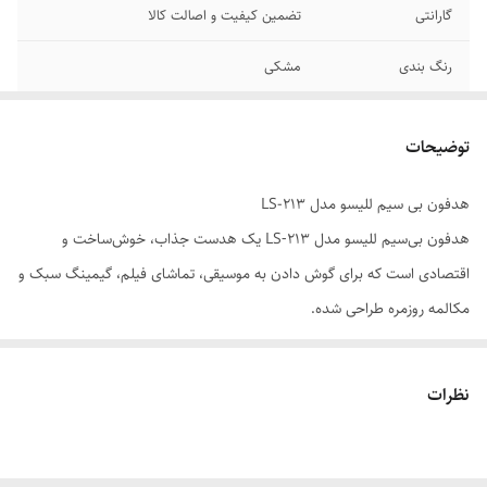
گارانتی
تضمین کیفیت و اصالت کالا
رنگ بندی
مشکی
توضیحات
هدفون بی سیم للیسو مدل LS-213
هدفون بی‌سیم للیسو مدل LS‑213 یک هدست جذاب، خوش‌ساخت و
اقتصادی است که برای گوش دادن به موسیقی، تماشای فیلم، گیمینگ سبک و
مکالمه روزمره طراحی شده.
این مدل با طراحی روگوشی (Over‑Ear)، کیفیت صدای مناسب و اتصال پایدار
بلوتوث، تجربه‌ای راحت و لذت‌بخش را برای کاربر فراهم می‌کند.
نظرات
LS‑213 با داشتن باتری قدرتمند، بیس مناسب، میکروفون داخلی و قابلیت
پخش موسیقی از کارت حافظه و رادیو FM، یک انتخاب همه‌کاره و
مقرون‌به‌صرفه محسوب می‌شود.