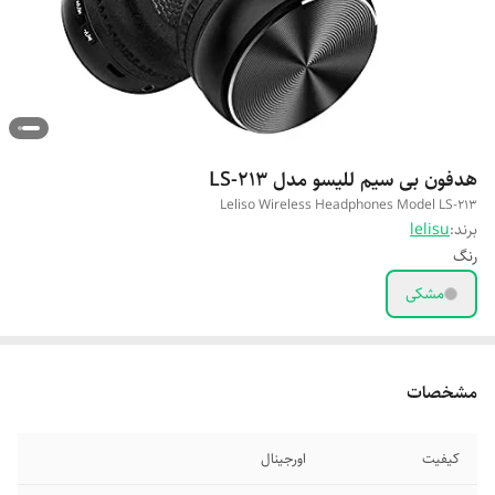
هدفون بی سیم للیسو مدل LS-213
Leliso Wireless Headphones Model LS-213
برند:
lelisu
رنگ
مشکی
مشخصات
کیفیت
اورجینال