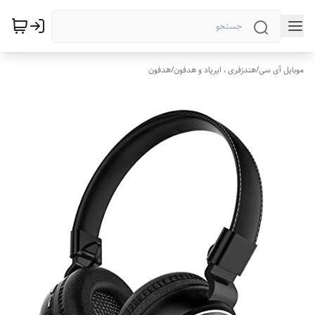
موبایل آی سی
/
هندزفری ، ایرپاد و هدفون
/
هدفون