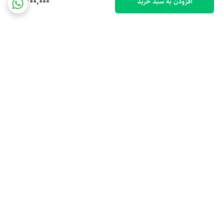
2,300,000
افزودن به سبد خرید
برگشت به بالا
ارسال ویژه
پشتیبانی 10 صبح تا 9 شب
ضمانت اصالت کالا
رهگیری مرسوله پستی