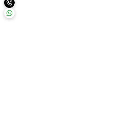
برگشت به بالا
ارسال ویژه
پشتیبانی 10 صبح تا 9 شب