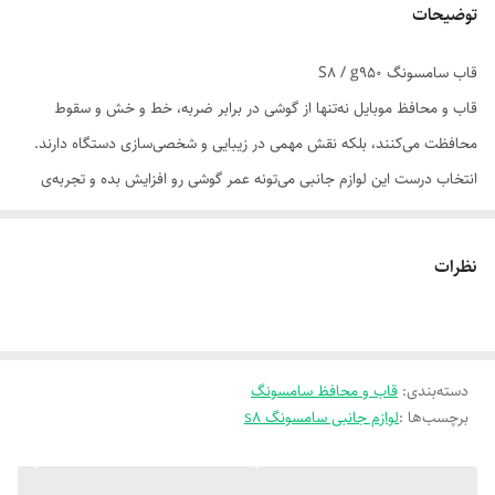
توضیحات
قاب سامسونگ S8 / g950
قاب و محافظ موبایل نه‌تنها از گوشی در برابر ضربه، خط و خش و سقوط
محافظت می‌کنند، بلکه نقش مهمی در زیبایی و شخصی‌سازی دستگاه دارند.
انتخاب درست این لوازم جانبی می‌تونه عمر گوشی رو افزایش بده و تجربه‌ی
کاربری رو بهبود ببخشه.
نظرات
📌 ویژگی‌های مهم در انتخاب:
سازگاری دقیق با مدل گوشی: قاب باید با ابعاد، دکمه‌ها و پورت‌ها کاملاً
هماهنگ باشد.
دسته‌بندی
:
جنس باکیفیت: سیلیکون نرم، TPU مقاوم، پلی‌کربنات یا ترکیبی از چند ماده.
قاب و محافظ سامسونگ
برچسب‌ها :
لوازم جانبی سامسونگ s8
لبه‌های برجسته: برای محافظت از صفحه‌نمایش و لنز هنگام سقوط.
ضدلغزش