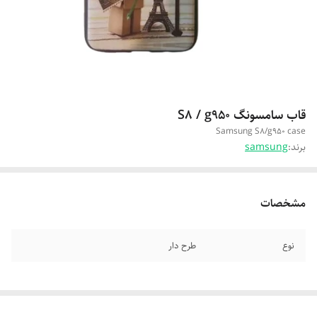
قاب سامسونگ S8 / g950
Samsung S8/g950 case
برند:
samsung
مشخصات
نوع
طرح دار