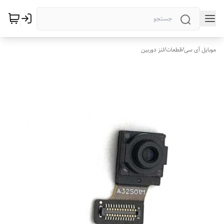
موبایل آی سی
/
قطعات
/
لنز دوربین