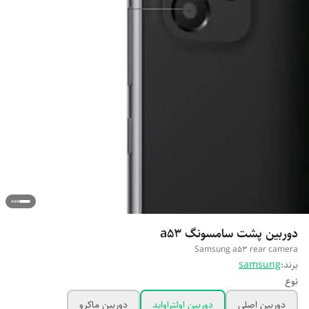
دوربین پشت سامسونگ a53
Samsung a53 rear camera
برند:
samsung
نوع
دوربین اصلی
دوربین اولتراواید
دوربین ماکرو