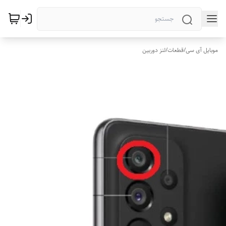
موبایل آی سی
/
قطعات
/
لنز دوربین