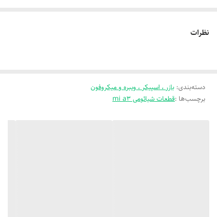
ولتاژ DC کار می‌کند.
---
نظرات
🔧 نحوه عملکرد:
وقتی جریان الکتریکی وارد بازر می‌شود، دیافراگم یا صفحه داخلی آن شروع به
لرزش می‌کند و این لرزش باعث تولید صدا می‌شود. بسته به نوع بازر، این صدا
دسته‌بندی
:
بازر ، اسپیکر ، ویبره و میکروفون
می‌تواند بوق ساده، زنگ هشدار یا حتی موسیقی باشد.
برچسب‌ها :
قطعات شیائومی mi a3