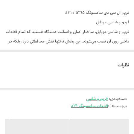
فریم ال سی دی سامسونگ a31 / a315
فریم و شاسی موبایل
فریم و شاسی موبایل، ساختار اصلی و اسکلت دستگاه هستند که تمام قطعات
داخلی روی آن نصب می‌شوند. این بخش نه‌تنها نقش محافظتی دارد، بلکه در
طراحی ظاهری و استحکام گوشی نیز تأثیر زیادی دارد.
📌 اجزای اصلی فریم و شاسی:
نظرات
فریم میانی (Middle Frame): محل اتصال برد اصلی، باتری، LCD و سایر
قطعات. معمولاً از آلومینیوم یا پلاستیک فشرده ساخته می‌شود.
شاسی پشتی (Back Housing): قاب پشتی گوشی که ممکن است از جنس
دسته‌بندی
:
فریم و شاسی
شیشه، فلز یا پلی‌کربنات باشد.
برچسب‌ها :
قطعات سامسونگ a31
فریم جلو (Front Bezel): بخشی که LCD و تاچ روی آن نصب می‌شود و
معمولاً با گلس جلو ترکیب می‌شود.
⚙️ کاربردها و اهمیت: