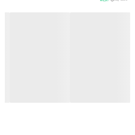
- نوع گوشی: دو گوشی (In-Ear نیمه‌سیلیکونی)
- سازگار با: گوشی‌های اندرویدی و آیفون
- قابلیت شارژ بی‌سیم: دارد
- میکروفون داخلی: دارد – در هر دو ایرپاد
- کنترل لمسی: دارد – برای پخش، توقف، تماس و دستیار صوتی
- کیس شارژ: طراحی محکم با قابلیت شارژ سریع
- اقلام همراه: کاور سیلیکونی، دفترچه راهنما، کابل شارژ
- ابعاد کیس: حدود 61×45×22 میلی‌متر
- طراحی: مشابه ایرپاد اپل با وزن سبک و ظاهر مینیمال
🎯 مزایای استفاده:
- ظاهر زیبا و حرفه‌ای با قیمت مناسب
- اتصال پایدار و سریع به انواع گوشی‌ها
- مناسب برای مکالمه، موسیقی، پادکست و استفاده روزمره