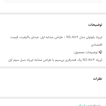
توضیحات
ایرپاد بلوتوثی مدل NS-Air4 – طراحی مشابه اپل، صدای باکیفیت، قیمت
اقتصادی
🎧 توضیحات محصول:
ایرپاد NS-Air4 یک هندزفری بی‌سیم با طراحی مشابه ایرپاد نسل سوم اپل
است که با قیمت مناسب، امکانات قابل قبول و ظاهر شیک، گزینه‌ای محبوب
برای کاربران اندروید و iOS محسوب می‌شود. این مدل با قابلیت شارژ بی‌سیم،
نظرات
میکروفون داخلی و حساسیت لمسی بالا، تجربه‌ای راحت و مدرن از گوش دادن
به موسیقی و مکالمه را فراهم می‌کند.
📦 ویژگی‌ها:
دسته‌بندی
:
ایرپاد
- نوع اتصال: بلوتوث نسخه 5.0