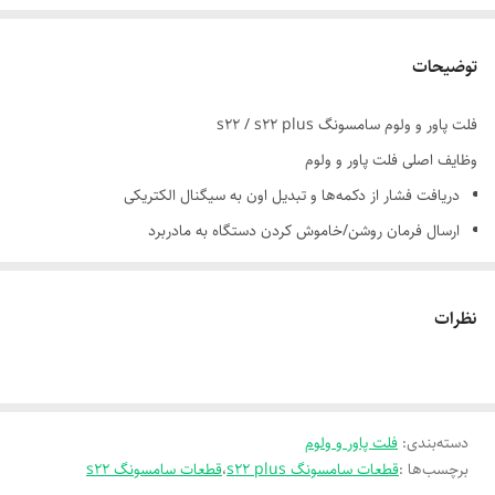
توضیحات
فلت پاور و ولوم سامسونگ s22 / s22 plus
وظایف اصلی فلت پاور و ولوم
دریافت فشار از دکمه‌ها و تبدیل اون به سیگنال الکتریکی
ارسال فرمان روشن/خاموش کردن دستگاه به مادربرد
کنترل میزان صدا (کم و زیاد کردن یا فعال‌سازی حالت بی‌صدا)
نظرات
دسته‌بندی
:
فلت پاور و ولوم
برچسب‌ها :
قطعات سامسونگ s22 plus
،
قطعات سامسونگ s22